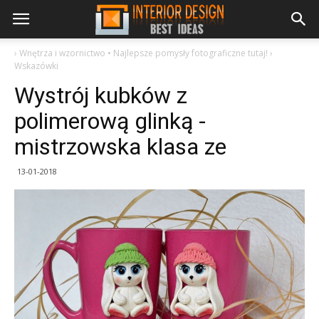
›
Wnętrza i wzornictwo • Najlepsze pomysły fotograficzne tutaj!
›
Wskazówki
Wystrój kubków z
polimerową glinką -
mistrzowska klasa ze
13-01-2018