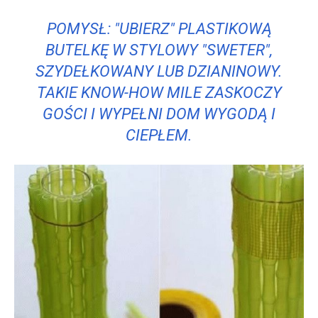
POMYSŁ: "UBIERZ" PLASTIKOWĄ
BUTELKĘ W STYLOWY "SWETER",
SZYDEŁKOWANY LUB DZIANINOWY.
TAKIE KNOW-HOW MILE ZASKOCZY
GOŚCI I WYPEŁNI DOM WYGODĄ I
CIEPŁEM.