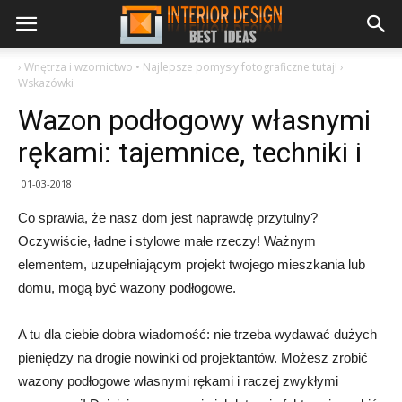
›
Wnętrza i wzornictwo • Najlepsze pomysły fotograficzne tutaj!
›
Wskazówki
Wazon podłogowy własnymi
rękami: tajemnice, techniki i
01-03-2018
Co sprawia, że ​​nasz dom jest naprawdę przytulny?
Oczywiście, ładne i stylowe małe rzeczy! Ważnym
elementem, uzupełniającym projekt twojego mieszkania lub
domu, mogą być wazony podłogowe.
A tu dla ciebie dobra wiadomość: nie trzeba wydawać dużych
pieniędzy na drogie nowinki od projektantów. Możesz zrobić
wazony podłogowe własnymi rękami i raczej zwykłymi