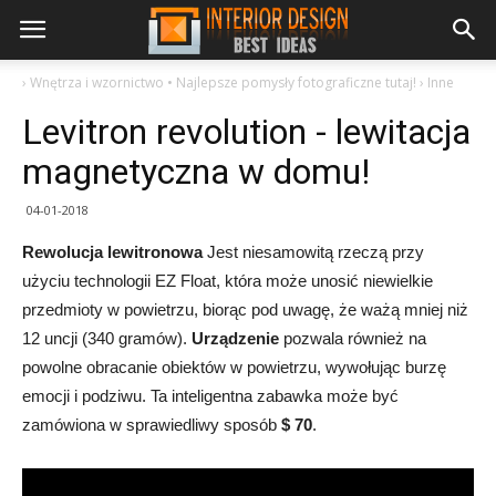
›
Wnętrza i wzornictwo • Najlepsze pomysły fotograficzne tutaj!
›
Inne
Levitron revolution - lewitacja
magnetyczna w domu!
04-01-2018
Rewolucja lewitronowa
Jest niesamowitą rzeczą przy
użyciu technologii EZ Float, która może unosić niewielkie
przedmioty w powietrzu, biorąc pod uwagę, że ważą mniej niż
12 uncji (340 gramów).
Urządzenie
pozwala również na
powolne obracanie obiektów w powietrzu, wywołując burzę
emocji i podziwu. Ta inteligentna zabawka może być
zamówiona w sprawiedliwy sposób
$ 70
.