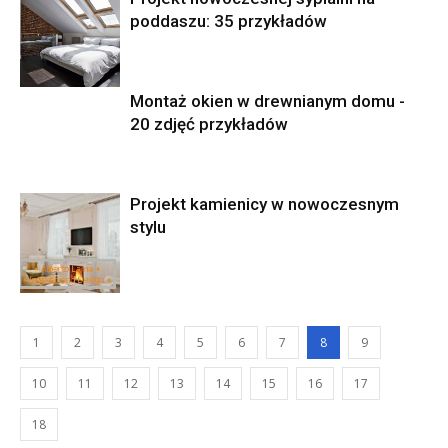
poddaszu: 35 przykładów
Montaż okien w drewnianym domu -
20 zdjęć przykładów
Projekt kamienicy w nowoczesnym
stylu
1
2
3
4
5
6
7
8
9
10
11
12
13
14
15
16
17
18