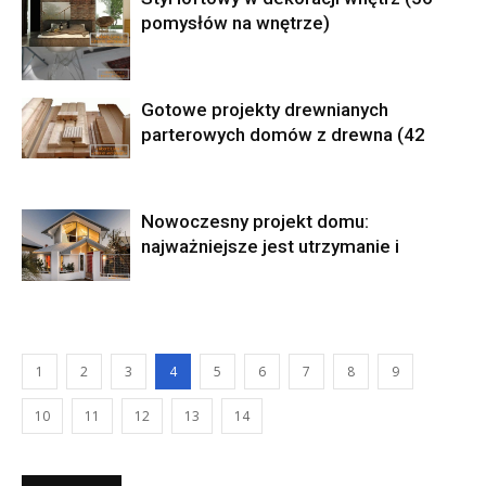
pomysłów na wnętrze)
Gotowe projekty drewnianych
parterowych domów z drewna (42
Nowoczesny projekt domu:
najważniejsze jest utrzymanie i
1
2
3
4
5
6
7
8
9
10
11
12
13
14