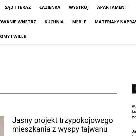
SĄD I TERAZ
ŁAZIENKA
WYSTRÓJ
APARTAMENT
OWANIE WNĘTRZ
KUCHNIA
MEBLE
MATERIAŁY NAPRA
OMY I WILLE
Ku
ko
zd
Jasny projekt trzypokojowego
mieszkania z wyspy tajwanu
Ja