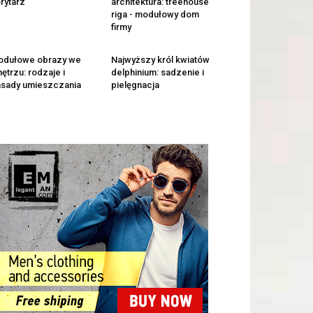
rytarz
architektura: treehouse
riga - modułowy dom
firmy
odułowe obrazy we
Najwyższy król kwiatów
ętrzu: rodzaje i
delphinium: sadzenie i
sady umieszczania
pielęgnacja