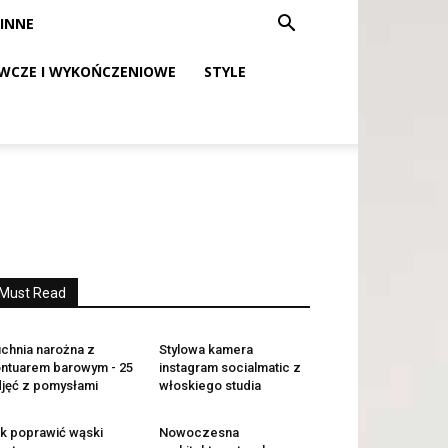
INNE
WCZE I WYKOŃCZENIOWE
STYLE
Must Read
chnia narożna z
Stylowa kamera
ntuarem barowym - 25
instagram socialmatic z
jęć z pomysłami
włoskiego studia
k poprawić wąski
Nowoczesna