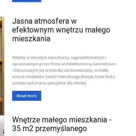
Jasna atmosfera w
efektownym wnętrzu małego
mieszkania
Witamy w wesołym mieszkaniu, zaprojektowanym i
opracowanym przez firmę architektoniczną Geometrium
i mieszczącym się w osiedlu Lensovetovskiy, w małej
wiosce niedaleko Sankt Petersburga (Rosja). Duże łóżko
zostało wykonane specjalnie dla młodej
Read more
Wnętrze małego mieszkania -
35 m2 przemyślanego