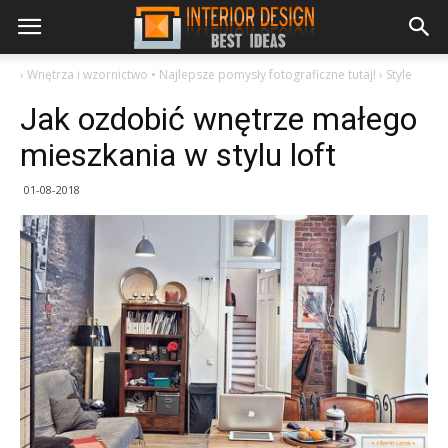
›
Wnętrza i wzornictwo • Najlepsze pomysły fotograficzne tutaj!
›
Style
Jak ozdobić wnętrze małego
mieszkania w stylu loft
01-08-2018