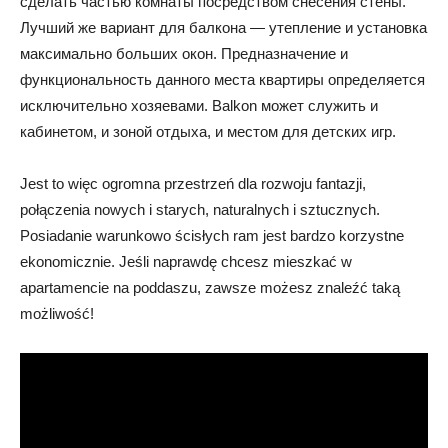
сделать частью комнаты посредством снесения стены.
Лучший же вариант для балкона — утепление и установка
максимально больших окон. Предназначение и
функциональность данного места квартиры определяется
исключительно хозяевами. Balkon может служить и
кабинетом, и зоной отдыха, и местом для детских игр.
Jest to więc ogromna przestrzeń dla rozwoju fantazji,
połączenia nowych i starych, naturalnych i sztucznych.
Posiadanie warunkowo ścisłych ram jest bardzo korzystne
ekonomicznie. Jeśli naprawdę chcesz mieszkać w
apartamencie na poddaszu, zawsze możesz znaleźć taką
możliwość!