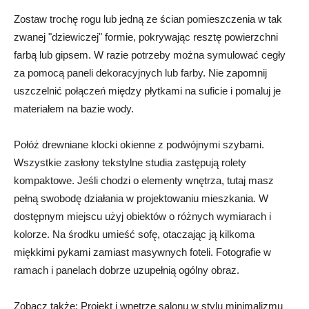
Zostaw trochę rogu lub jedną ze ścian pomieszczenia w tak
zwanej "dziewiczej" formie, pokrywając resztę powierzchni
farbą lub gipsem. W razie potrzeby można symulować cegły
za pomocą paneli dekoracyjnych lub farby. Nie zapomnij
uszczelnić połączeń między płytkami na suficie i pomaluj je
materiałem na bazie wody.
Połóż drewniane klocki okienne z podwójnymi szybami.
Wszystkie zasłony tekstylne studia zastępują rolety
kompaktowe. Jeśli chodzi o elementy wnętrza, tutaj masz
pełną swobodę działania w projektowaniu mieszkania. W
dostępnym miejscu użyj obiektów o różnych wymiarach i
kolorze. Na środku umieść sofę, otaczając ją kilkoma
miękkimi pykami zamiast masywnych foteli. Fotografie w
ramach i panelach dobrze uzupełnią ogólny obraz.
Zobacz także: Projekt i wnętrze salonu w stylu minimalizmu