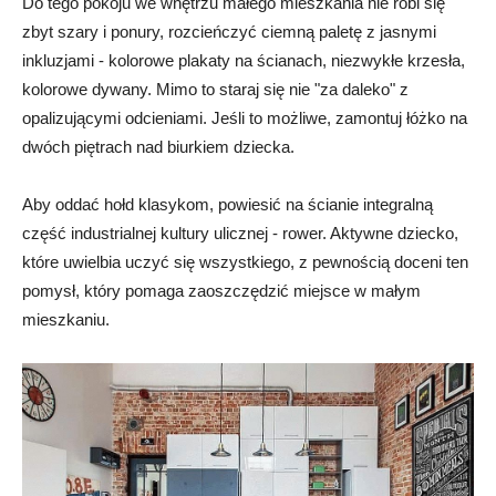
Do tego pokoju we wnętrzu małego mieszkania nie robi się
zbyt szary i ponury, rozcieńczyć ciemną paletę z jasnymi
inkluzjami - kolorowe plakaty na ścianach, niezwykłe krzesła,
kolorowe dywany. Mimo to staraj się nie "za daleko" z
opalizującymi odcieniami. Jeśli to możliwe, zamontuj łóżko na
dwóch piętrach nad biurkiem dziecka.
Aby oddać hołd klasykom, powiesić na ścianie integralną
część industrialnej kultury ulicznej - rower. Aktywne dziecko,
które uwielbia uczyć się wszystkiego, z pewnością doceni ten
pomysł, który pomaga zaoszczędzić miejsce w małym
mieszkaniu.