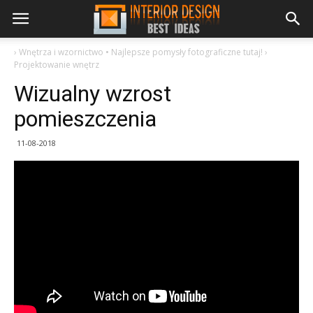
›
Wnętrza i wzornictwo • Najlepsze pomysły fotograficzne tutaj!
›
Projektowanie wnętrz
Wizualny wzrost
pomieszczenia
11-08-2018