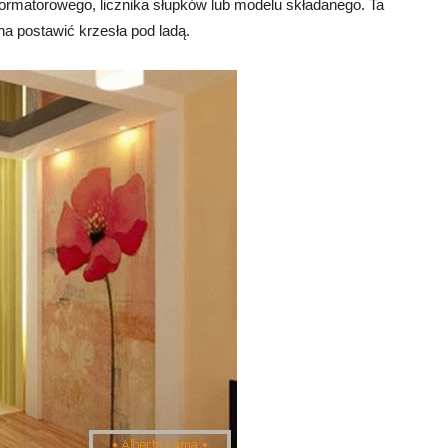
formatorowego, licznika słupków lub modelu składanego. Ta
na postawić krzesła pod ladą.