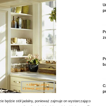
U
p
P
z
P
b
C
p
ie będzie stół jadalny, ponieważ zajmuje on wystarczająco