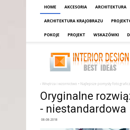
HOME
AKCESORIA
ARCHITEKTURA
ARCHITEKTURA KRAJOBRAZU
PROJEKT
POKOJE
PROJEKT
WSKAZÓWKI
D
Oryginalne
rozwiązania
dla
małej
kuchni
-
niestandardowa
›
Wnętrza i wzornictwo • Najlepsze pomysły fotograficz
Oryginalne rozwią
- niestandardowa
08-08-2018