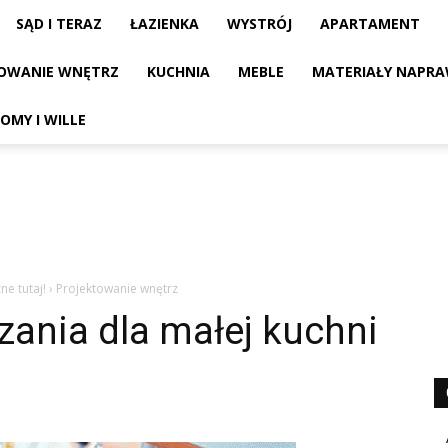
SĄD I TERAZ
ŁAZIENKA
WYSTRÓJ
APARTAMENT
OWANIE WNĘTRZ
KUCHNIA
MEBLE
MATERIAŁY NAPRA
OMY I WILLE
ne tutaj!
›
Projektowanie wnętrz
zania dla małej kuchni