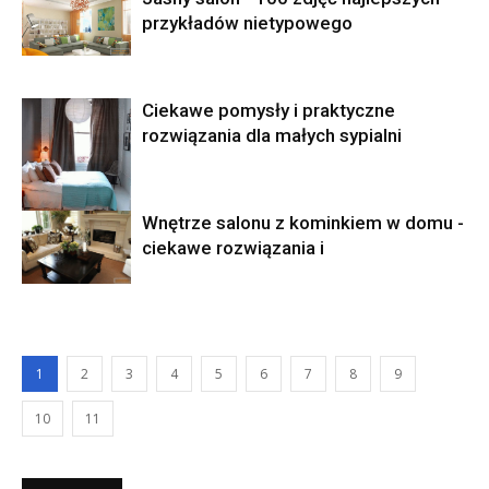
przykładów nietypowego
Ciekawe pomysły i praktyczne
rozwiązania dla małych sypialni
Wnętrze salonu z kominkiem w domu -
ciekawe rozwiązania i
1
2
3
4
5
6
7
8
9
10
11