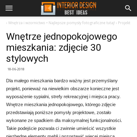
›
Wnętrza i wzornictwo • Najlepsze pomysły fotograficzne tutaj!
›
Projekt
Wnętrze jednopokojowego
mieszkania: zdjęcie 30
stylowych
18-06-2018
Dla małego mieszkania bardzo ważny jest przemyślany
projekt, ponieważ na niewielkim obszarze konieczne jest
wyposażenie sypialni, strefy rekreacyjnej i miejsca pracy.
Wnętrze mieszkania jednopokojowego, którego zdjęcie
przedstawiają poniższe pomysły projektowe, zostało
wykonane ze spadkiem dla maksymalnej funkcjonalności.
Takie podejście pozwala ci zwinnie umieścić wszystkie
niezbędne elementy mebli i pozostawić więcej miejsca.