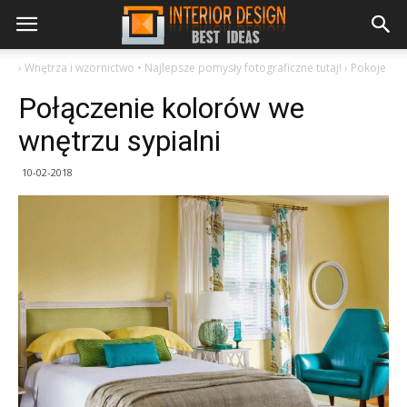
›
Wnętrza i wzornictwo • Najlepsze pomysły fotograficzne tutaj!
›
Pokoje
Połączenie kolorów we
wnętrzu sypialni
10-02-2018