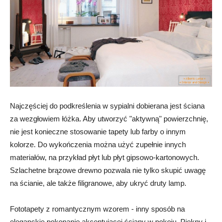
Najczęściej do podkreślenia w sypialni dobierana jest ściana
za wezgłowiem łóżka. Aby utworzyć "aktywną" powierzchnię,
nie jest konieczne stosowanie tapety lub farby o innym
kolorze. Do wykończenia można użyć zupełnie innych
materiałów, na przykład płyt lub płyt gipsowo-kartonowych.
Szlachetne brązowe drewno pozwala nie tylko skupić uwagę
na ścianie, ale także filigranowe, aby ukryć druty lamp.
Fototapety z romantycznym wzorem - inny sposób na
eleganckie pokonanie akcentującej ściany w pokoju. Piękny i