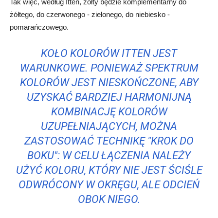
Tak więc, według Itten, żółty będzie komplementarny do
żółtego, do czerwonego - zielonego, do niebiesko -
pomarańczowego.
KOŁO KOLORÓW ITTEN JEST
WARUNKOWE. PONIEWAŻ SPEKTRUM
KOLORÓW JEST NIESKOŃCZONE, ABY
UZYSKAĆ BARDZIEJ HARMONIJNĄ
KOMBINACJĘ KOLORÓW
UZUPEŁNIAJĄCYCH, MOŻNA
ZASTOSOWAĆ TECHNIKĘ "KROK DO
BOKU": W CELU ŁĄCZENIA NALEŻY
UŻYĆ KOLORU, KTÓRY NIE JEST ŚCIŚLE
ODWRÓCONY W OKRĘGU, ALE ODCIEŃ
OBOK NIEGO.