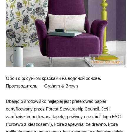
Обои с рисунком красками на водяной основе.
Производитель — Graham & Brown
Dbając o środowisko najlepiej jest preferować papier
certyfikowany przez Forest Stewardship Council. Jeśli
zamówisz importowaną tapetę, powinny one mieć logo FSC
("drzewo z kleszczem"), które zapewnia, że ​​drewno, które
trafiło do papieru na te tapety, jest zbierane w odpowiedzialnie