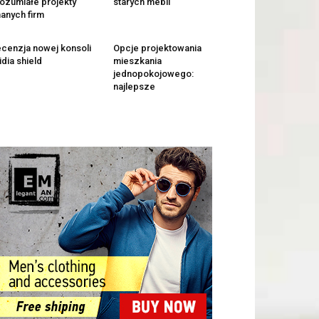
ozumiałe projekty
starych mebli
anych firm
cenzja nowej konsoli
Opcje projektowania
idia shield
mieszkania
jednopokojowego:
najlepsze