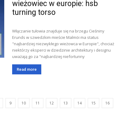
wieżowiec w europie: hsb
turning torso
Włączanie tułowia znajduje się na brzegu Cieśniny
Erunds w szwedzkim mieście Malmöi ma status
"najbardziej niezwykłego wieżowca w Europie", chociaż
niektórzy eksperci w dziedzinie architektury i designu
uważają go za "najbardziej niefortunny
Read more
9
10
11
12
13
14
15
16