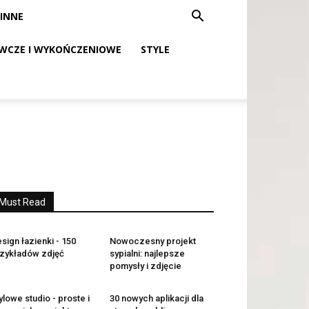
INNE
WCZE I WYKOŃCZENIOWE
STYLE
Must Read
sign łazienki - 150
Nowoczesny projekt
zykładów zdjęć
sypialni: najlepsze
pomysły i zdjęcie
ylowe studio - proste i
30 nowych aplikacji dla