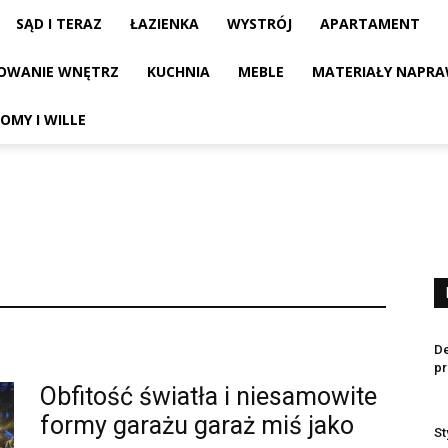
SĄD I TERAZ
ŁAZIENKA
WYSTRÓJ
APARTAMENT
OWANIE WNĘTRZ
KUCHNIA
MEBLE
MATERIAŁY NAPRA
OMY I WILLE
De
pr
Obfitość światła i niesamowite
formy garażu garaż miś jako
St