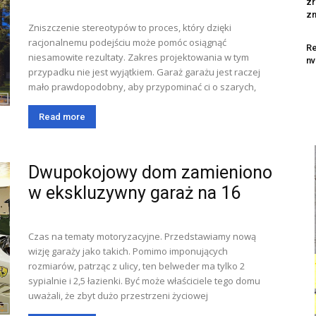
zr
zn
Zniszczenie stereotypów to proces, który dzięki
racjonalnemu podejściu może pomóc osiągnąć
Re
niesamowite rezultaty. Zakres projektowania w tym
nv
przypadku nie jest wyjątkiem. Garaż garażu jest raczej
mało prawdopodobny, aby przypominać ci o szarych,
Read more
Dwupokojowy dom zamieniono
w ekskluzywny garaż na 16
Czas na tematy motoryzacyjne. Przedstawiamy nową
wizję garaży jako takich. Pomimo imponujących
rozmiarów, patrząc z ulicy, ten belweder ma tylko 2
sypialnie i 2,5 łazienki. Być może właściciele tego domu
uważali, że zbyt dużo przestrzeni życiowej