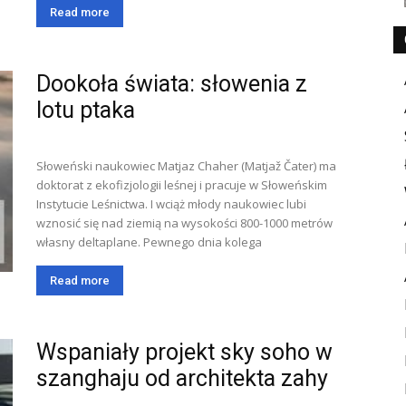
Read more
Dookoła świata: słowenia z
lotu ptaka
Słoweński naukowiec Matjaz Chaher (Matjaž Čater) ma
doktorat z ekofizjologii leśnej i pracuje w Słoweńskim
Instytucie Leśnictwa. I wciąż młody naukowiec lubi
wznosić się nad ziemią na wysokości 800-1000 metrów
własny deltaplane. Pewnego dnia kolega
Read more
Wspaniały projekt sky soho w
szanghaju od architekta zahy