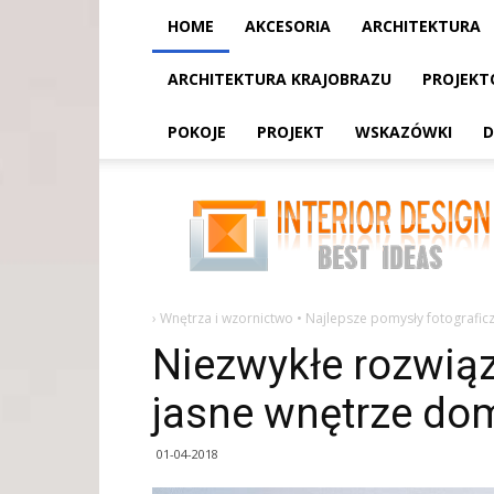
HOME
AKCESORIA
ARCHITEKTURA
ARCHITEKTURA KRAJOBRAZU
PROJEKT
POKOJE
PROJEKT
WSKAZÓWKI
D
Niezwykłe
rozwiązania
planistyczne
i
jasne
wnętrze
domu
ze
›
Wnętrza i wzornictwo • Najlepsze pomysły fotograficz
Niezwykłe rozwiąz
jasne wnętrze do
01-04-2018