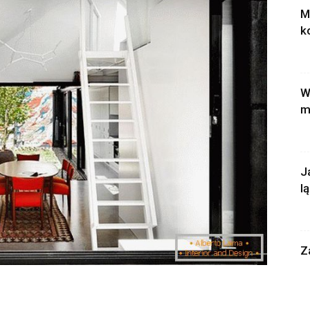
M
k
W
m
J
l
Z