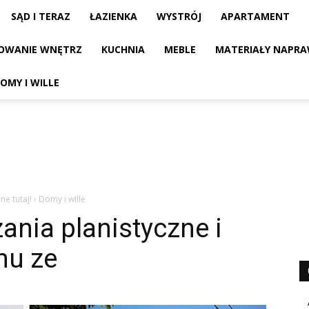
SĄD I TERAZ
ŁAZIENKA
WYSTRÓJ
APARTAMENT
OWANIE WNĘTRZ
KUCHNIA
MEBLE
MATERIAŁY NAPRA
OMY I WILLE
ne tutaj!
›
Domy i wille
ania planistyczne i
mu ze