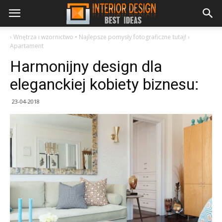
›
Wnętrza i wzornictwo • Najlepsze pomysły fotograficzne tutaj!
›
Apartament
Harmonijny design dla
eleganckiej kobiety biznesu:
23-04-2018